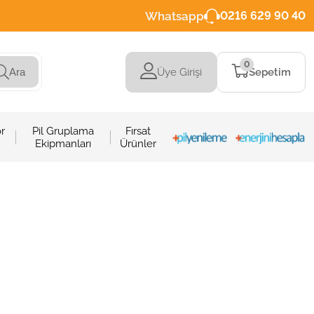
Whatsapp
0216 629 90 40
0
Üye Girişi
Sepetim
Ara
r
Pil Gruplama
Fırsat
Ekipmanları
Ürünler