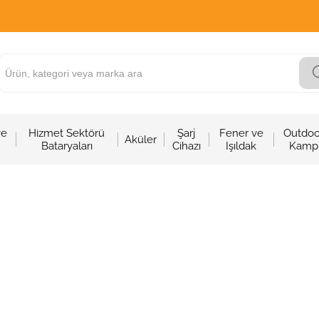
ve
Hizmet Sektörü
Şarj
Fener ve
Outdoo
Aküler
Bataryaları
Cihazı
Işıldak
Kamp