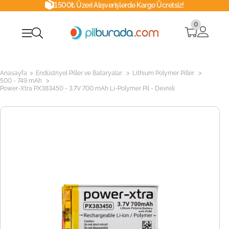
1500₺ Üzeri Alışverişlerde Kargo Ücretsiz!
0
>
>
>
Anasayfa
Endüstriyel Piller ve Bataryalar
Lithium Polymer Piller
>
500 - 749 mAh
Power-Xtra PX383450 - 3.7V 700 mAh Li-Polymer Pil - Devreli